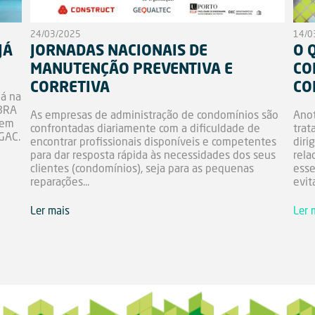
24/03/2025
14/0
JÁ
JORNADAS NACIONAIS DE
O 
MANUTENÇÃO PREVENTIVA E
CO
CORRETIVA
CO
MBRA
As empresas de administração de condomínios são
Anot
 em
confrontadas diariamente com a dificuldade de
trat
EGAC.
encontrar profissionais disponíveis e competentes
diri
para dar resposta rápida às necessidades dos seus
rela
clientes (condomínios), seja para as pequenas
esse
reparações...
evita
Ler mais
Ler 