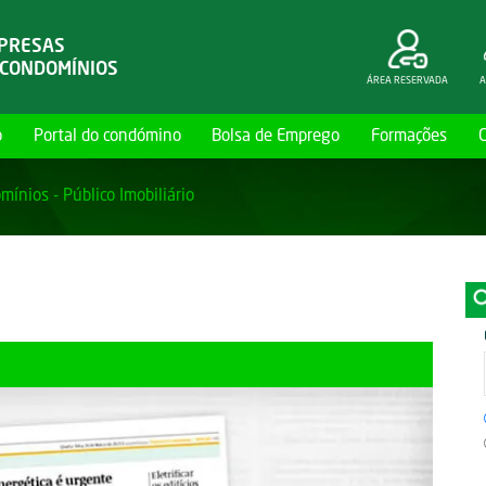
MPRESAS
 CONDOMÍNIOS
ÁREA RESERVADA
A
o
Portal do condómino
Bolsa de Emprego
Formações
ínios - Público Imobiliário